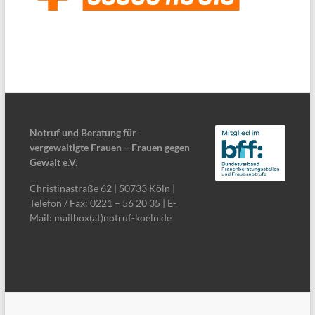
Notruf und Beratung für
vergewaltigte Frauen – Frauen gegen
Gewalt e.V.
Christinastraße 62 | 50733 Köln |
Telefon / Fax: 0221 – 56 20 35 | E-
Mail: mailbox(at)notruf-koeln.de