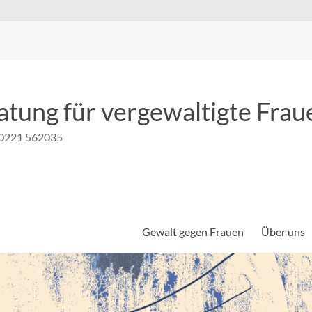
atung für vergewaltigte Frau
n 0221 562035
Gewalt gegen Frauen
Über uns