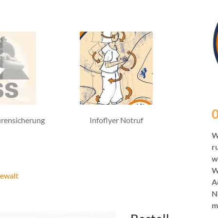
0
rensicherung
Infoflyer Notruf
W
r
w
W
Gewalt
A
N
m