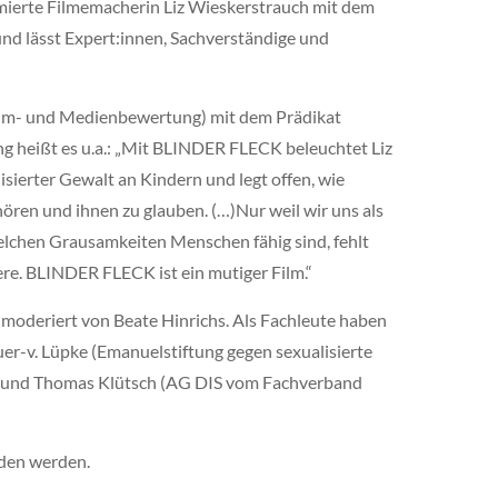
mierte Filmemacherin Liz Wieskerstrauch mit dem
und lässt Expert:innen, Sachverständige und
m- und Medienbewertung) mit dem Prädikat
ng heißt es u.a.: „Mit BLINDER FLECK beleuchtet Liz
sierter Gewalt an Kindern und legt offen, wie
hören und ihnen zu glauben. (…)Nur weil wir uns als
elchen Grausamkeiten Menschen fähig sind, fehlt
dere. BLINDER FLECK ist ein mutiger Film.“
 moderiert von Beate Hinrichs. Als Fachleute haben
auer-v. Lüpke (Emanuelstiftung gegen sexualisierte
 und Thomas Klütsch (AG DIS vom Fachverband
den werden.