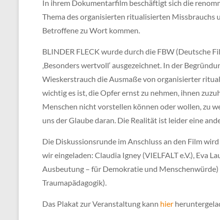
In ihrem Dokumentarfilm beschäftigt sich die renom
Thema des organisierten ritualisierten Missbrauchs 
Betroffene zu Wort kommen.
BLINDER FLECK wurde durch die FBW (Deutsche Fil
‚Besonders wertvoll‘ ausgezeichnet. In der Begründu
Wieskerstrauch die Ausmaße von organisierter rituali
wichtig es ist, die Opfer ernst zu nehmen, ihnen zuzu
Menschen nicht vorstellen können oder wollen, zu w
uns der Glaube daran. Die Realität ist leider eine an
Die Diskussionsrunde im Anschluss an den Film wird
wir eingeladen: Claudia Igney (VIELFALT e.V.), Eva L
Ausbeutung – für Demokratie und Menschenwürde)
Traumapädagogik).
Das Plakat zur Veranstaltung kann
hier
heruntergela