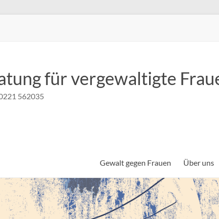
atung für vergewaltigte Frau
n 0221 562035
Gewalt gegen Frauen
Über uns