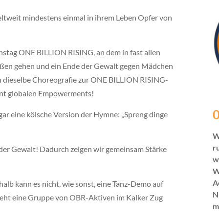
eltweit mindestens einmal in ihrem Leben Opfer von
onstag ONE BILLION RISING, an dem in fast allen
raßen gehen und ein Ende der Gewalt gegen Mädchen
ch dieselbe Choreografie zur ONE BILLION RISING-
ent globalen Empowerments!
0
gar eine kölsche Version der Hymne: „Spreng dinge
W
r
der Gewalt! Dadurch zeigen wir gemeinsam Stärke
w
W
A
halb kann es nicht, wie sonst, eine Tanz-Demo auf
N
geht eine Gruppe von OBR-Aktiven im Kalker Zug
m