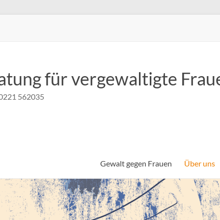
atung für vergewaltigte Frau
n 0221 562035
Gewalt gegen Frauen
Über uns