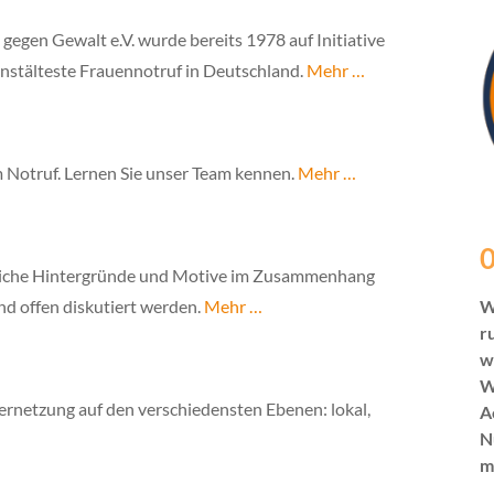
gegen Gewalt e.V. wurde bereits 1978 auf Initiative
enstälteste Frauennotruf in Deutschland.
Mehr …
 Notruf. Lernen Sie unser Team kennen.
Mehr …
0
aftliche Hintergründe und Motive im Zusammenhang
nd offen diskutiert werden.
Mehr …
W
r
w
W
 Vernetzung auf den verschiedensten Ebenen: lokal,
A
N
m