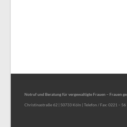
Notruf und Beratung für vergewaltigte Frauen – Frauen ge
Christinastraße 62 | 50733 Köln | Telefon / Fax: 0221 – 56