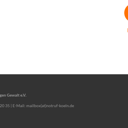
gen Gewalt e.V.
 20 35 | E-Mail: mailbox(at)notruf-koeln.de