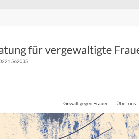
atung für vergewaltigte Frau
n 0221 562035
Gewalt gegen Frauen
Über uns