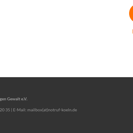
gen Gewalt e.V.
 20 35 | E-Mail: mailbox(at)notruf-koeln.de