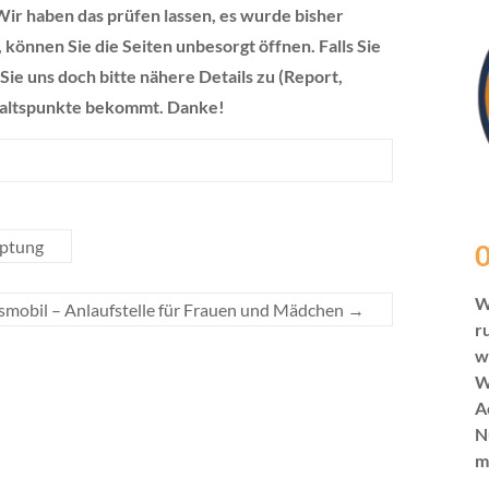
ir haben das prüfen lassen, es wurde bisher
 können Sie die Seiten unbesorgt öffnen. Falls Sie
e uns doch bitte nähere Details zu (Report,
nhaltspunkte bekommt. Danke!
uptung
0
W
smobil – Anlaufstelle für Frauen und Mädchen
→
r
w
W
A
N
m