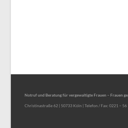
Notruf und Beratung für vergewaltigte Frauen – Frauen ge
Christinastraße 62 | 50733 Köln | Telefon / Fax: 0221 – 56