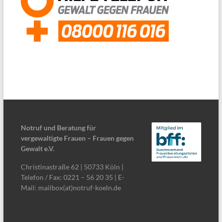
Notruf und Beratung für
vergewaltigte Frauen – Frauen gegen
Gewalt e.V.
Christinastraße 62 | 50733 Köln |
Telefon / Fax: 0221 – 56 20 35 | E-
Mail: mailbox(at)notruf-koeln.de