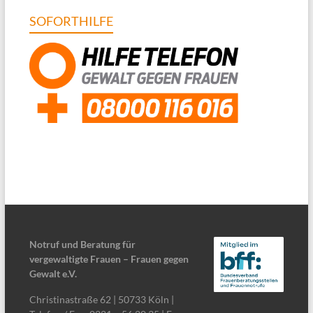
SOFORTHILFE
Notruf und Beratung für
vergewaltigte Frauen – Frauen gegen
Gewalt e.V.
Christinastraße 62 | 50733 Köln |