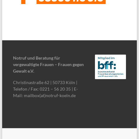
Notruf und Beratung für
vergewaltigte Frauen – Frauen gegen
Gewalt e.V.
Christinastraße 62 | 50733 Köln |
Telefon / Fax: 0221 – 56 20 35 | E-
Mail: mailbox(at)notruf-koeln.de