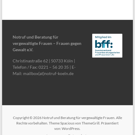
Notruf und Beratung für
vergewaltigte Frauen – Frauen gegen
Gewalt e.V.
Christinastraße 62 | 50733 Köln |
Telefon / Fax: 0221 – 56 20 35 | E-
Mail: mailbox(at)notruf-koeln.de
Copyright © 2026
Notruf und Beratung für vergewaltigte Frauen
. Alle
Rechte vorbehalten. Theme
Spacious
von ThemeGrill. Präsentiert
von:
WordPress
.